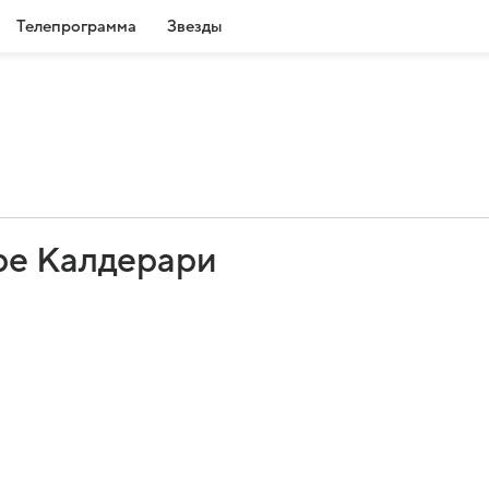
Телепрограмма
Звезды
ре Калдерари