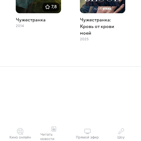
7,8
Чужестранка
Чужестранка:
2014
Кровь от крови
моей
2025
Читать
Кино онлайн
Прямой эфир
Шоу
новости