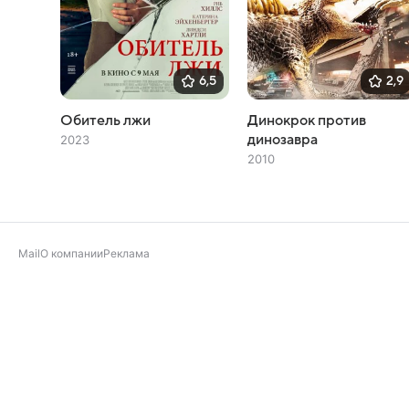
6,5
2,9
Обитель лжи
Динокрок против
динозавра
2023
2010
Mail
О компании
Реклама