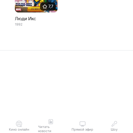
7,7
Люди Икс
1992
Читать
Кино онлайн
Прямой эфир
Шоу
новости