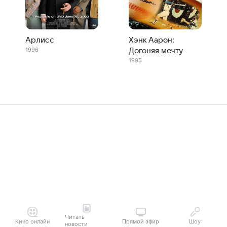
Арлисс
Хэнк Аарон:
1996
Догоняя мечту
1995
Читать
Кино онлайн
Прямой эфир
Шоу
новости