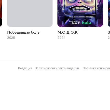
Победившая боль
М.О.Д.О.К.
З
2025
2021
2
Редакция
О технологиях рекомендаций
Политика конфиде