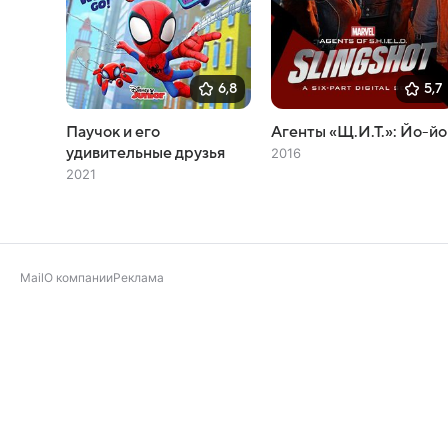
6,8
5,7
Паучок и его
Агенты «Щ.И.Т.»: Йо-йо
удивительные друзья
2016
2021
Mail
О компании
Реклама