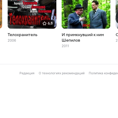
6,8
Телохранитель
И примкнувший к ним
С
Шепилов
2006
2
2011
Редакция
О технологиях рекомендаций
Политика конфиде