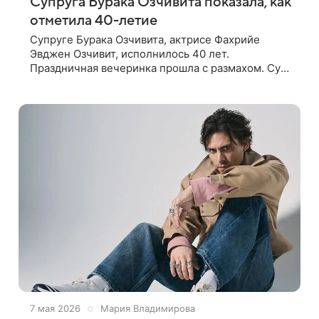
Супруга Бурака Озчивита показала, как
отметила 40-летие
Супруге Бурака Озчивита, актрисе Фахрийе
Эвджен Озчивит, исполнилось 40 лет.
Праздничная вечеринка прошла с размахом. Судя
по кадрам из соцсетей, отмечать артистка
начала в ресторане — там она задула свечи на
7 мая 2026
Мария Владимирова