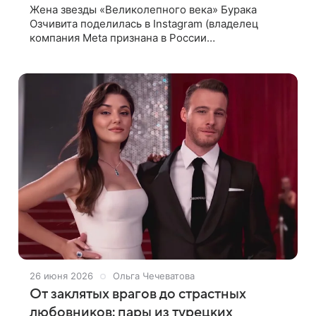
Жена звезды «Великолепного века» Бурака
Озчивита поделилась в Instagram (владелец
компания Meta признана в России
экстремистской и запрещена) семейными
кадрами с отдыха на море. Фахрие Эвджен
позировала с мужем
26 июня 2026
Ольга Чечеватова
От заклятых врагов до страстных
любовников: пары из турецких