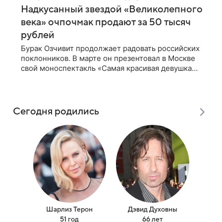
Надкусанный звездой «Великолепного
века» очпочмак продают за 50 тысяч
рублей
Бурак Озчивит продолжает радовать российских
поклонников. В марте он презентовал в Москве
свой моноспектакль «Самая красивая девушка
Стамбула», а недавно прилетел с постановкой в
Казань. Звезду «Великолепного
Сегодня родились
Шарлиз Терон
Дэвид Духовны
Т
51 год
66 лет