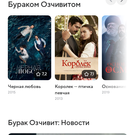
Бураком Озчивитом
7,2
7,1
Черная любовь
Королек — птичка
Основание: Ос
2015
2019
певчая
2013
Бурак Озчивит: Новости