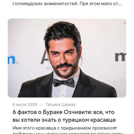
голливудских знаменитостей. При этом мало кто
задумывается о том, с чего начиналась их
головокружительная карьера. За блестящими
6 июля 2026
Татьяна Царева
6 фактов о Бураке Озчивите: все, что
вы хотели знать о турецком красавце
Имя этого красавца с придыханием произносят
любительницы турецких сериалов по всему миру