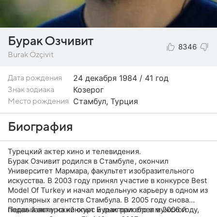
Бурак Озчивит
8346
Burak Özçivit
24 декабря
1984 / 41 год
Дата рождения
Козерог
Знак зодиака
Стамбул, Турция
Место рождения
Биография
Турецкий актер кино и телевидения.
Бурак Озчивит родился в Стамбуле, окончил
Университет Мармара, факультет изобразительного
искусства. В 2003 году принял участие в конкурсе Best
Model Of Turkey и начал модельную карьеру в одном из
популярных агентств Стамбула. В 2005 году снова
подал заявку на конкурс и выиграл его в мужской
Первый актерский опыт Бурак приобрел в 2006 году,