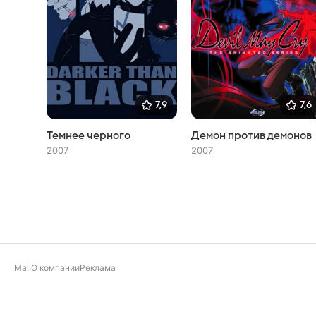
7,9
7,6
Темнее черного
Демон против демонов
2007
2007
Mail
О компании
Реклама