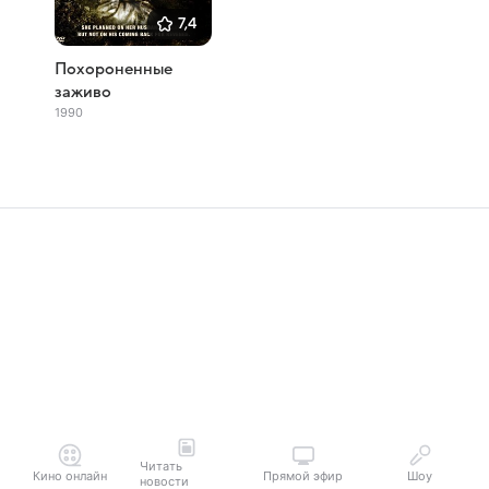
7,4
Похороненные
заживо
1990
Читать
Кино онлайн
Прямой эфир
Шоу
новости