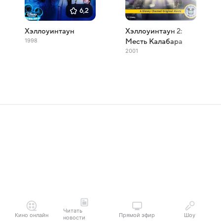
6,2
Хэллоуинтаун
Хэллоуинтаун 2:
1998
Месть Калабара
2001
Читать
Кино онлайн
Прямой эфир
Шоу
новости