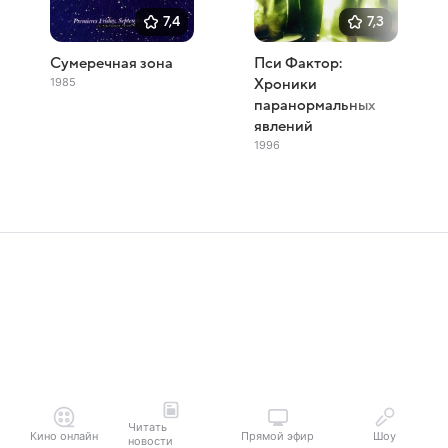
7,4
7,3
Сумеречная зона
Пси Фактор:
1985
Хроники
паранормальных
явлений
1996
Читать
Кино онлайн
Прямой эфир
Шоу
новости