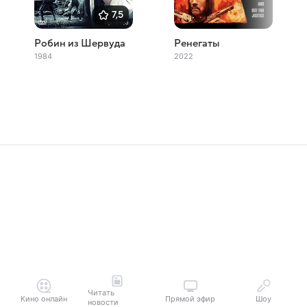
7,5
Робин из Шервуда
Ренегаты
1984
2022
Читать
Кино онлайн
Прямой эфир
Шоу
новости