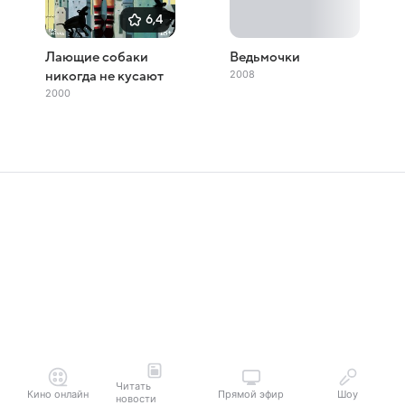
6,4
Лающие собаки
Ведьмочки
2008
никогда не кусают
2000
Читать
Кино онлайн
Прямой эфир
Шоу
новости