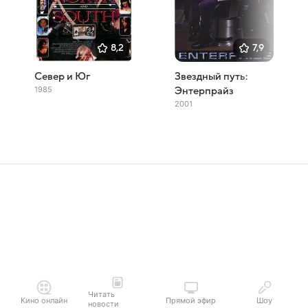
8,2
7,9
Север и Юг
Звездный путь:
1985
Энтерпрайз
2001
Читать
Кино онлайн
Прямой эфир
Шоу
новости