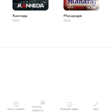
Каннеда
Махарадж
2025
2024
Читать
Кино онлайн
Прямой эфир
Шоу
новости