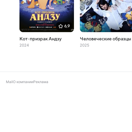
6,9
Кот-призрак Андзу
Человеческие образцы
2024
2025
Mail
О компании
Реклама