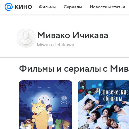
Фильмы
Сериалы
Новости и статьи
Мивако Ичикава
Miwako Ichikawa
Фильмы и сериалы с Мив