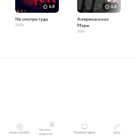
6,8
6,6
Не смотри туда
Американская
2023
Мэри
2012
Читать
Кино онлайн
Прямой эфир
Шоу
новости