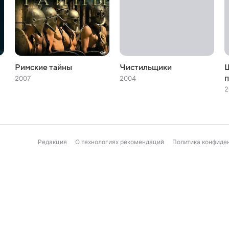
Римские тайны
Чистильщики
Ш
2007
2004
2
Редакция
О технологиях рекомендаций
Политика конфиде