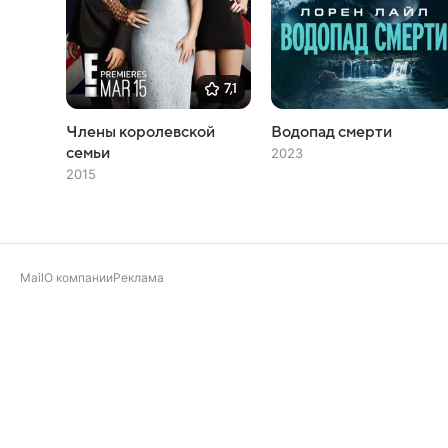
7,1
Члены королевской
Водопад смерти
семьи
2023
2015
Mail
О компании
Реклама