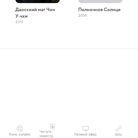
Даосский маг Чон
Полночное Солнце
2006
У-чхи
2012
Читать
Кино онлайн
Прямой эфир
Шоу
новости