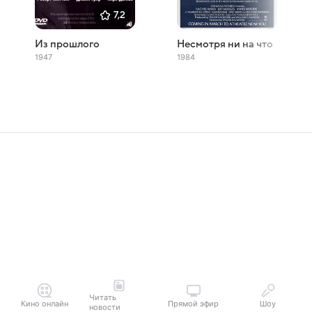
7,2
Из прошлого
Несмотря ни на что
1947
1984
Читать
Кино онлайн
Прямой эфир
Шоу
новости