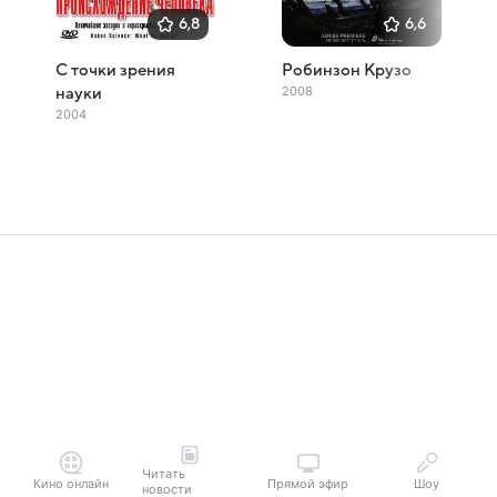
6,8
6,6
С точки зрения
Робинзон Крузо
2008
науки
2004
Читать
Кино онлайн
Прямой эфир
Шоу
новости