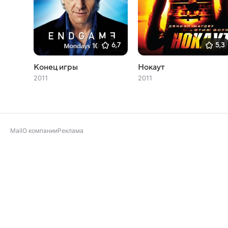
6,7
5,3
Конец игры
Нокаут
2011
2011
Mail
О компании
Реклама