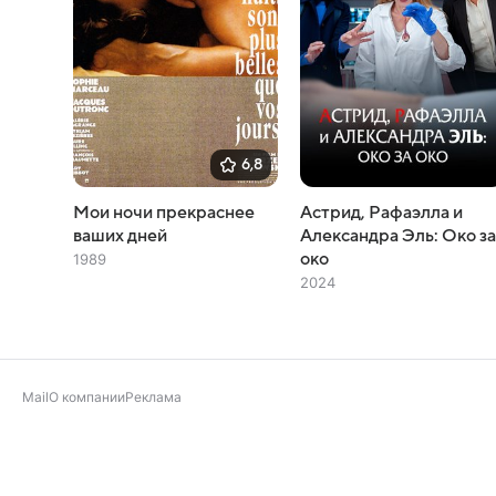
6,8
Мои ночи прекраснее
Астрид, Рафаэлла и
ваших дней
Александра Эль: Око з
око
1989
2024
Mail
О компании
Реклама