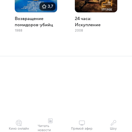
3,7
Возвращение
24 часа:
помидоров-убийц
Искупление
1988
2008
Читать
Кино онлайн
Прямой эфир
Шоу
новости