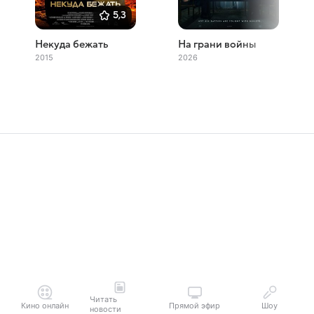
5,3
Некуда бежать
На грани войны
2015
2026
Читать
Кино онлайн
Прямой эфир
Шоу
новости