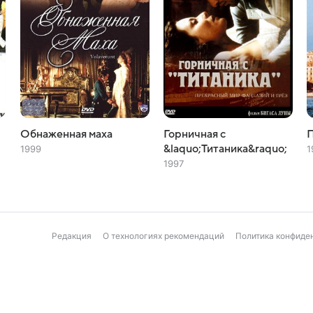
Обнаженная маха
Горничная с
П
&laquo;Титаника&raquo;
1999
1
1997
Редакция
О технологиях рекомендаций
Политика конфиде