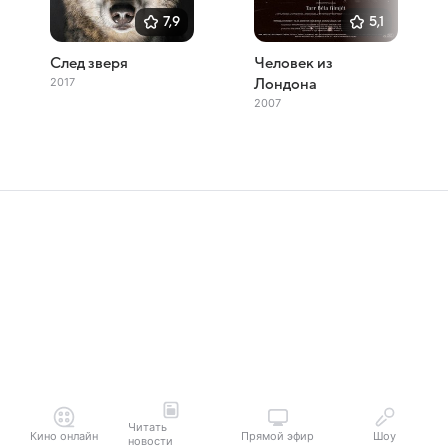
7,9
5,1
След зверя
Человек из
2017
Лондона
2007
Читать
Кино онлайн
Прямой эфир
Шоу
новости