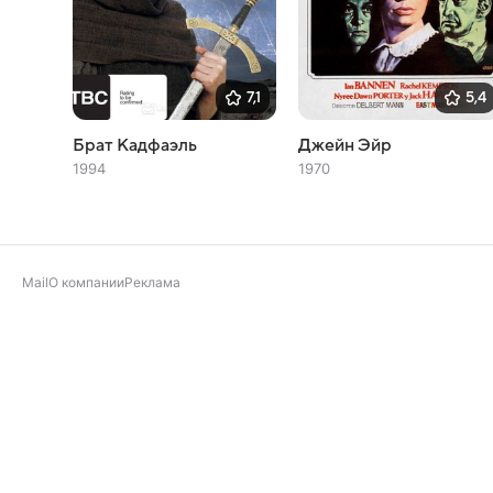
7,1
5,4
Брат Кадфаэль
Джейн Эйр
1994
1970
Mail
О компании
Реклама