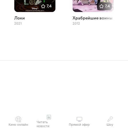
7,4
7,4
Локи
Храбрейшие воины
2021
2012
Читать
Кино онлайн
Прямой эфир
Шоу
новости