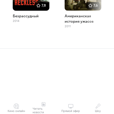
7,8
7,6
Безрассудный
Американская
2014
история ужасов
2011
Читать
Кино онлайн
Прямой эфир
Шоу
новости