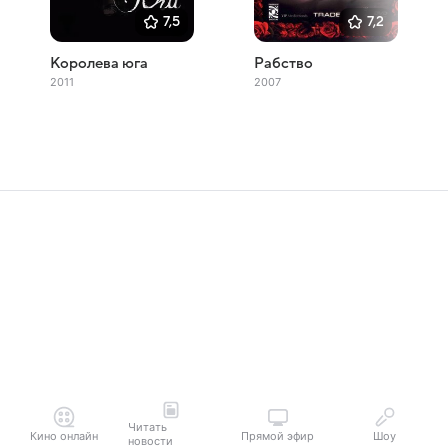
7,5
7,2
Королева юга
Рабство
2011
2007
Читать
Кино онлайн
Прямой эфир
Шоу
новости