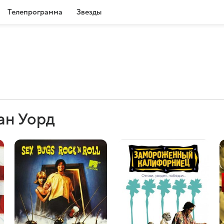
Телепрограмма
Звезды
ан Уорд