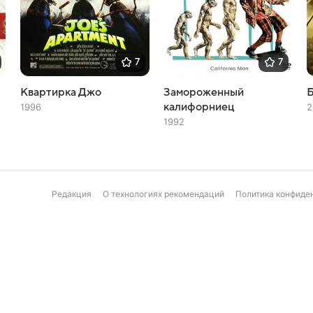
7
7
Квартирка Джо
Замороженный
калифорниец
1996
2
1992
Редакция
О технологиях рекомендаций
Политика конфиде