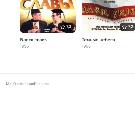
7,3
7,2
Блеск славы
Темные небеса
1995
1996
Mail
О компании
Реклама