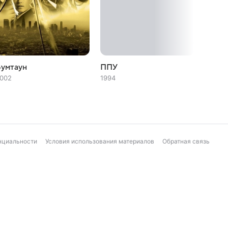
Бумтаун
ППУ
Транс
002
1994
1992
нциальности
Условия использования материалов
Обратная связь