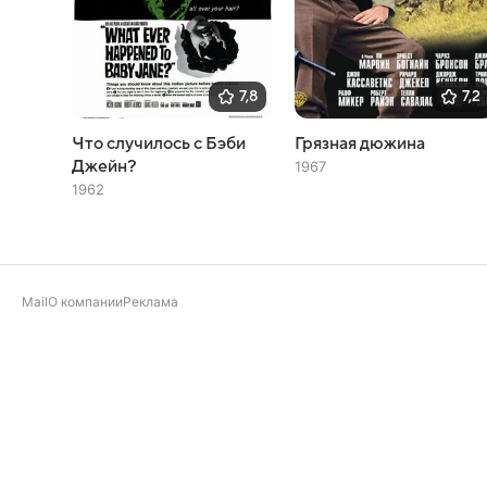
7,8
7,2
Что случилось с Бэби
Грязная дюжина
Джейн?
1967
1962
Mail
О компании
Реклама