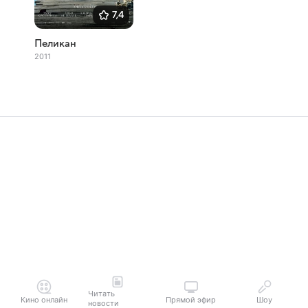
7,4
Пеликан
2011
Читать
Кино онлайн
Прямой эфир
Шоу
новости