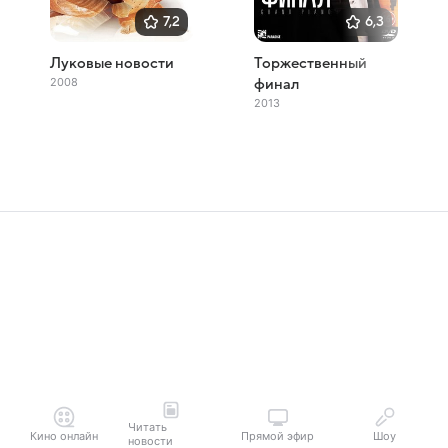
7,2
6,3
Луковые новости
Торжественный
2008
финал
2013
Читать
Кино онлайн
Прямой эфир
Шоу
новости