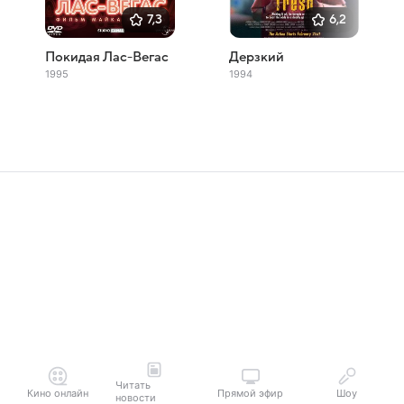
7,3
6,2
Покидая Лас-Вегас
Дерзкий
1995
1994
Читать
Кино онлайн
Прямой эфир
Шоу
новости