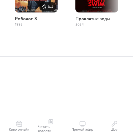
6,3
Робокоп 3
Проклятые воды
1993
2024
Читать
Кино онлайн
Прямой эфир
Шоу
новости