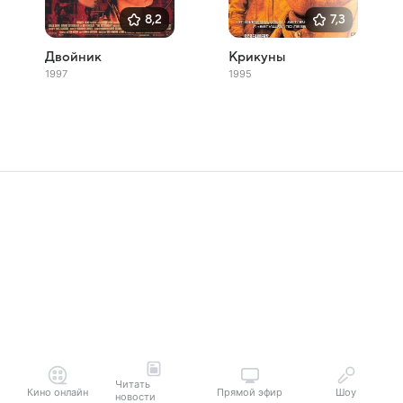
8,2
7,3
Двойник
Крикуны
1997
1995
Читать
Кино онлайн
Прямой эфир
Шоу
новости