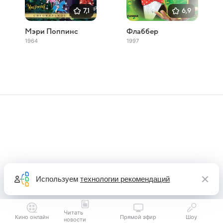
7,1
6,9
Мэри Поппинс
Флаббер
1964
1997
Используем
технологии рекомендаций
Читать
Кино онлайн
Прямой эфир
Шоу
новости