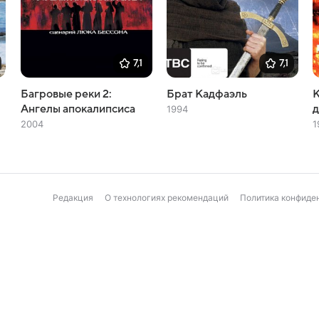
7,1
7,1
Багровые реки 2:
Брат Кадфаэль
Ангелы апокалипсиса
1994
2004
1
Редакция
О технологиях рекомендаций
Политика конфиде