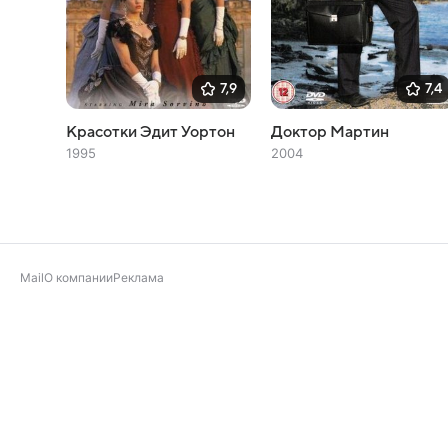
7,9
7,4
Красотки Эдит Уортон
Доктор Мартин
1995
2004
Mail
О компании
Реклама