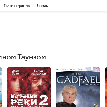
Телепрограмма
Звезды
ином Таунзом