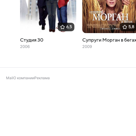
6,5
5,8
Студия 30
Супруги Морган в бега
2006
2009
Mail
О компании
Реклама