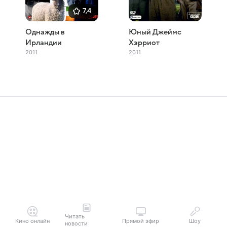
7,4
Однажды в
Юный Джеймс
Ирландии
Хэрриот
2011
2011
Читать
Кино онлайн
Прямой эфир
Шоу
новости