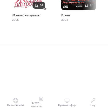
7,4
7,1
Жених напрокат
Крип
2005
2004
Читать
Кино онлайн
Прямой эфир
Шоу
новости