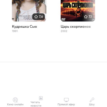
7,6
7,1
Кудряшка Сью
Царь скорпионов
1991
2002
Читать
Кино онлайн
Прямой эфир
Шоу
новости