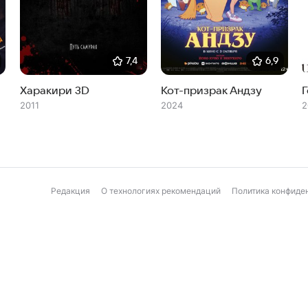
7,4
6,9
Харакири 3D
Кот-призрак Андзу
Г
2011
2024
2
Редакция
О технологиях рекомендаций
Политика конфиде