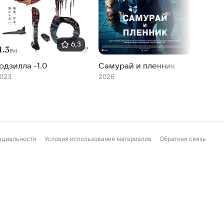
6,3
одзилла -1.0
Самурай и пленник
Годзи
023
2026
2026
нциальности
Условия использования материалов
Обратная связь