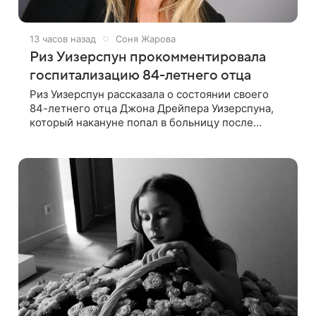
13 часов назад
Соня Жарова
Риз Уизерспун прокомментировала
госпитализацию 84-летнего отца
Риз Уизерспун рассказала о состоянии своего
84-летнего отца Джона Дрейпера Уизерспуна,
который накануне попал в больницу после
падения. 50-летняя актриса сообщила, что
сейчас с ним все в порядке. «Я хочу, чтобы