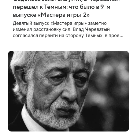
перешел к Темным: что было в 9-м
выпуске «Мастера игры-2»
Девятый выпуск «Мастера игры» заметно
изменил расстановку сил. Влад Череватый
согласился перейти на сторону Темных, в проект
пришел новый участник, а Курбан Омаров и Анна
Седокова оказались под таким давлением.