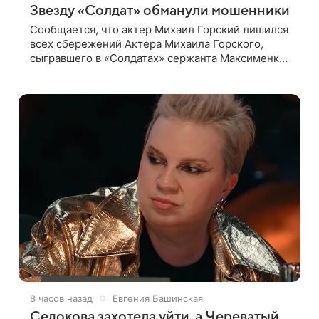
Звезду «Солдат» обманули мошенники
Сообщается, что актер Михаил Горский лишился
всех сбережений Актера Михаила Горского,
сыгравшего в «Солдатах» сержанта Максименко,
обманули мошенники. Об этом сообщает
Telegram-канал Baza. 6 июня актеру
в мессенджере
8 часов назад
Евгения Башинская
Седокова захотела уйти, а Череватый