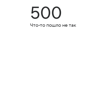
500
Что-то пошло не так