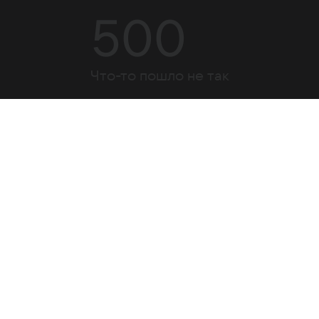
500
Что-то пошло не так