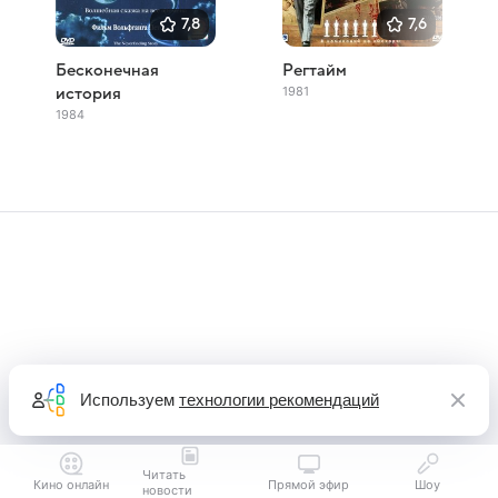
7,8
7,6
Бесконечная
Регтайм
1981
история
1984
Используем
технологии рекомендаций
Читать
Кино онлайн
Прямой эфир
Шоу
новости